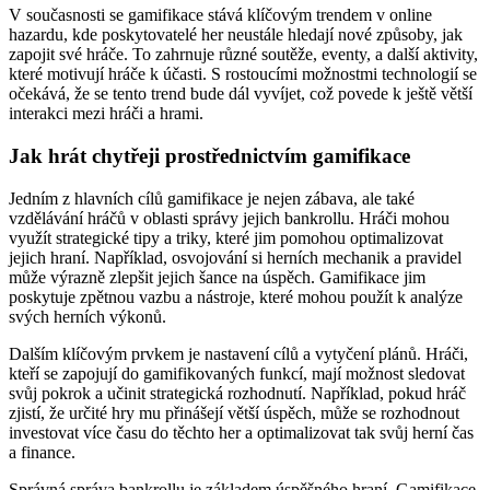
V současnosti se gamifikace stává klíčovým trendem v online
hazardu, kde poskytovatelé her neustále hledají nové způsoby, jak
zapojit své hráče. To zahrnuje různé soutěže, eventy, a další aktivity,
které motivují hráče k účasti. S rostoucími možnostmi technologií se
očekává, že se tento trend bude dál vyvíjet, což povede k ještě větší
interakci mezi hráči a hrami.
Jak hrát chytřeji prostřednictvím gamifikace
Jedním z hlavních cílů gamifikace je nejen zábava, ale také
vzdělávání hráčů v oblasti správy jejich bankrollu. Hráči mohou
využít strategické tipy a triky, které jim pomohou optimalizovat
jejich hraní. Například, osvojování si herních mechanik a pravidel
může výrazně zlepšit jejich šance na úspěch. Gamifikace jim
poskytuje zpětnou vazbu a nástroje, které mohou použít k analýze
svých herních výkonů.
Dalším klíčovým prvkem je nastavení cílů a vytyčení plánů. Hráči,
kteří se zapojují do gamifikovaných funkcí, mají možnost sledovat
svůj pokrok a učinit strategická rozhodnutí. Například, pokud hráč
zjistí, že určité hry mu přinášejí větší úspěch, může se rozhodnout
investovat více času do těchto her a optimalizovat tak svůj herní čas
a finance.
Správná správa bankrollu je základem úspěšného hraní. Gamifikace