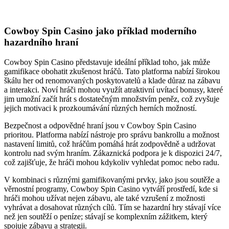
Cowboy Spin Casino jako příklad moderního
hazardního hraní
Cowboy Spin Casino představuje ideální příklad toho, jak může
gamifikace obohatit zkušenost hráčů. Tato platforma nabízí širokou
škálu her od renomovaných poskytovatelů a klade důraz na zábavu
a interakci. Noví hráči mohou využít atraktivní uvítací bonusy, které
jim umožní začít hrát s dostatečným množstvím peněz, což zvyšuje
jejich motivaci k prozkoumávání různých herních možností.
Bezpečnost a odpovědné hraní jsou v Cowboy Spin Casino
prioritou. Platforma nabízí nástroje pro správu bankrollu a možnost
nastavení limitů, což hráčům pomáhá hrát zodpovědně a udržovat
kontrolu nad svým hraním. Zákaznická podpora je k dispozici 24/7,
což zajišťuje, že hráči mohou kdykoliv vyhledat pomoc nebo radu.
V kombinaci s různými gamifikovanými prvky, jako jsou soutěže a
věrnostní programy, Cowboy Spin Casino vytváří prostředí, kde si
hráči mohou užívat nejen zábavu, ale také vzrušení z možnosti
vyhrávat a dosahovat různých cílů. Tím se hazardní hry stávají více
než jen soutěží o peníze; stávají se komplexním zážitkem, který
spojuje zábavu a strategii.