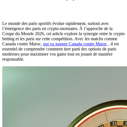
Le monde des paris sportifs évolue rapidement, surtout avec
l’émergence des paris en crypto-monnaies. À l’approche de la
Coupe du Monde 2026, cet article explore la synergie entre le crypto
betting et les paris sur cette compétition. Avec les matchs comme
Canada contre Maroc,
qui va gagner Canada contre Maroc
, il est
essentiel de comprendre comment tirer parti des options de paris
modernes pour maximiser vos gains tout en jouant de manière
responsable.