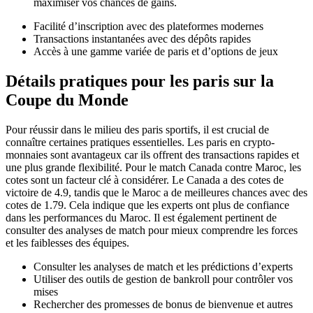
maximiser vos chances de gains.
Facilité d’inscription avec des plateformes modernes
Transactions instantanées avec des dépôts rapides
Accès à une gamme variée de paris et d’options de jeux
Détails pratiques pour les paris sur la
Coupe du Monde
Pour réussir dans le milieu des paris sportifs, il est crucial de
connaître certaines pratiques essentielles. Les paris en crypto-
monnaies sont avantageux car ils offrent des transactions rapides et
une plus grande flexibilité. Pour le match Canada contre Maroc, les
cotes sont un facteur clé à considérer. Le Canada a des cotes de
victoire de 4.9, tandis que le Maroc a de meilleures chances avec des
cotes de 1.79. Cela indique que les experts ont plus de confiance
dans les performances du Maroc. Il est également pertinent de
consulter des analyses de match pour mieux comprendre les forces
et les faiblesses des équipes.
Consulter les analyses de match et les prédictions d’experts
Utiliser des outils de gestion de bankroll pour contrôler vos
mises
Rechercher des promesses de bonus de bienvenue et autres