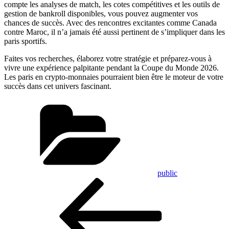
compte les analyses de match, les cotes compétitives et les outils de
gestion de bankroll disponibles, vous pouvez augmenter vos
chances de succès. Avec des rencontres excitantes comme Canada
contre Maroc, il n’a jamais été aussi pertinent de s’impliquer dans les
paris sportifs.
Faites vos recherches, élaborez votre stratégie et préparez-vous à
vivre une expérience palpitante pendant la Coupe du Monde 2026.
Les paris en crypto-monnaies pourraient bien être le moteur de votre
succès dans cet univers fascinant.
Categories
public
Post
Previous
Post
navigation