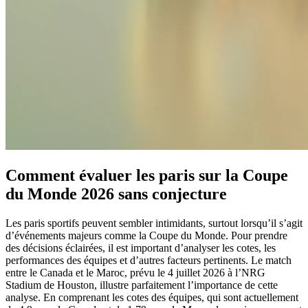
Comment évaluer les paris sur la Coupe
du Monde 2026 sans conjecture
Les paris sportifs peuvent sembler intimidants, surtout lorsqu’il s’agit
d’événements majeurs comme la Coupe du Monde. Pour prendre
des décisions éclairées, il est important d’analyser les cotes, les
performances des équipes et d’autres facteurs pertinents. Le match
entre le Canada et le Maroc, prévu le 4 juillet 2026 à l’NRG
Stadium de Houston, illustre parfaitement l’importance de cette
analyse. En comprenant les cotes des équipes, qui sont actuellement